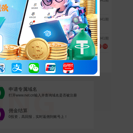
载，方
一分快3
第202608071041期
3
2
6
在线
一分六合彩
第202608071041期
麻辣火锅
04
49
24
08
47
09
27
一分飞艇
第202608071041期
更多
用工
02
07
06
10
03
01
04
05
08
09
钱包
时时彩
重庆时时彩
包次日
六合彩
一分六合彩
环境
申请专属域名
一经
打开www.net.cn输入并查询域名是否被注册
取
份信
佣金结算
0投资，高回报，实时返佣到账号上！