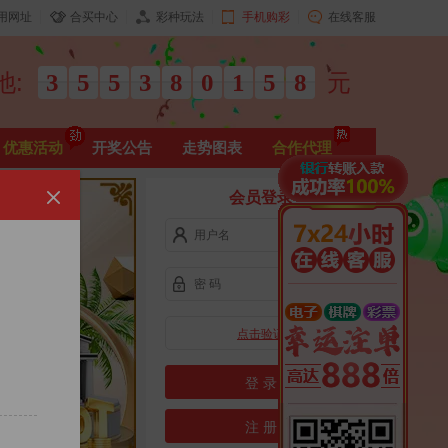
1
3
3
1
6
3
6
用网址
合买中心
彩种玩法
手机购彩
在线客服
2
4
4
2
7
0
4
7
池:
3
5
5
3
8
0
1
5
8
元
4
6
6
4
9
1
2
6
9
5
7
7
5
.
2
3
7
.
优惠活动
开奖公告
走势图表
合作代理
6
8
8
6
3
4
8
会员登录
7
9
9
7
4
5
9
8
.
.
8
5
6
.
9
9
6
7
.
.
7
8
点击验证
8
9
9
.
登 录
.
注 册