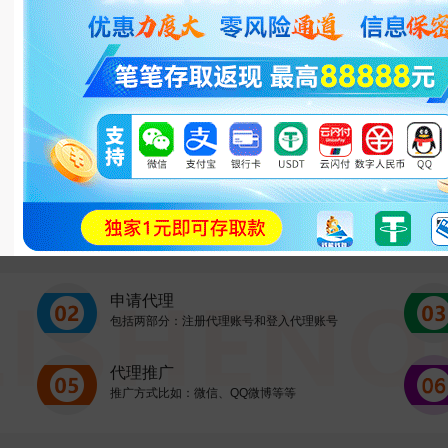
钱能钱包： 登录玩彩游戏账号，点击钱包即可进入，无需额外下
捷~~
欧易【USDT】，购宝钱包，NOpay APP下载链接可联系24小时
咨询~~
美杜莎： 雅典娜的诅咒
嘻游记
爱尔兰精灵
象财神
停使用【工商 / 农业】银行❌
工商和农业银行系统升级，为避免银行风控，本站将暂停支持使
/ 农业 银行进行取款/充值/业务，还请您使用其他的银行卡或虚拟
时时彩
一分时时彩
三分
能钱包，USDT，购宝钱包，NO钱包】进行取款，使用以上钱
六合彩
获得回馈彩金哦~~
香港六合彩
五分
敬的会员们‼️
平台承诺提供【负责任博彩】，确保所有玩家在一个安全的资金
申请代理
我司坚决杜绝洗钱(非法/不良资金)行为，将严厉打击洗钱资金！
包括两部分：注册代理账号和登入代理账号
洗钱资金，一律冻结处理。烦请各位会员使用同户名账户进行存/
不同名账户存款可能会被风控部门列为风险会员名单，需进行身
代理推广
实！造成不便之处，敬请见谅~
推广方式比如：微信、QQ微博等等
🚨【不泄露个人隐私，防范资金风险】🚨⚠️